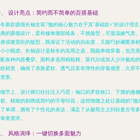
一、 设计亮点：简约而不简单的百搭基础
冬新款圆领长袖女装T恤的核心魅力在于其“基础款+”的设计理念
经典的圆领设计，柔和修饰颈部线条，不挑脸型，尽显温婉气质
合身或微宽松的版型，既保证了活动的自由度，又能巧妙藏匿身
的小小顾虑。长袖设计是秋冬的实用之选，既能单独穿着，也完
适配各种内搭叠穿。面料多选用精梳棉、莫代尔或加入少许氨纶
混纺材质，确保了亲肤柔软、透气且富有弹性的穿着感受，久穿
易变形。
在细节上，设计师们往往注入巧思：袖口的罗纹收口、下摆的微
开衩、精致的刺绣或简约的字母印花，这些细微之处让基础的T恤
脱了单调，拥有了个性化的表达，满足了从极简主义到轻复古等
种审美需求。
二、 风格演绎：一键切换多面魅力