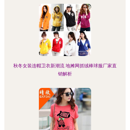
秋冬女装连帽卫衣新潮流 地摊网抓绒棒球服厂家直
销解析