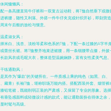
.
休闲慵懒风
：
搭配一条高腰直筒牛仔裤和一双复古运动鞋，将T恤自然垂下或微
掖进裤腰，随性又利落。外搭一件牛仔夹克或针织开衫，即刻营
出周末午后般的放松与惬意。
.
温柔淑女风
：
选择米白、浅杏、淡粉等柔和色系的T恤，下配一条过膝的A字半
裙或蕾丝长裙。将T恤整齐地束进裙腰，用一条细腰带点缀，外披
件长款风衣或毛呢大衣，整体造型温婉娴静，富有女性柔美气息
.
干练通勤风
：
这是其作为“爆款”的关键所在。一件质感上乘的纯色（如黑、白、
灰、藏青）长袖T恤，堪称职场万能内搭。搭配西装外套、烟管裤
及膝铅笔裙，既能削弱正装的严肃感，又保留了专业的形象。选
具有垂坠感面料或轻微设计感的款式，能让通勤装扮在得体之余
更显时髦与高级。