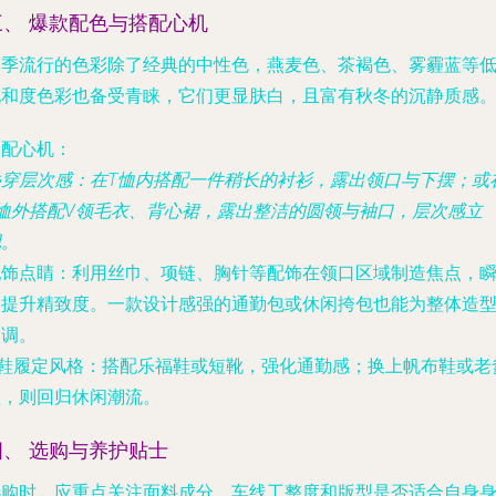
三、 爆款配色与搭配心机
本季流行的色彩除了经典的中性色，燕麦色、茶褐色、雾霾蓝等
饱和度色彩也备受青睐，它们更显肤白，且富有秋冬的沉静质感
搭配心机
：
叠穿层次感
：在T恤内搭配一件稍长的衬衫，露出领口与下摆；或
T恤外搭配V领毛衣、背心裙，露出整洁的圆领与袖口，层次感立
现。
配饰点睛
：利用丝巾、项链、胸针等配饰在领口区域制造焦点，
间提升精致度。一款设计感强的通勤包或休闲挎包也能为整体造
定调。
鞋履定风格
：搭配乐福鞋或短靴，强化通勤感；换上帆布鞋或老
鞋，则回归休闲潮流。
四、 选购与养护贴士
选购时，应重点关注面料成分、车线工整度和版型是否适合自身