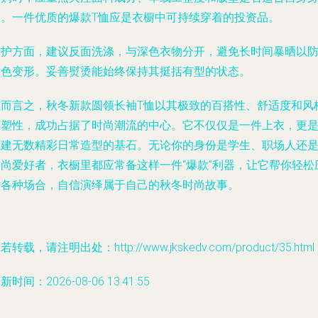
形。一件优质的爆款T恤应是衣橱中可持续穿着的投资品。
养护方面，建议反面洗涤，与深色衣物分开，避免长时间暴晒以
褪色变形。妥善熨烫能始终保持其挺括有型的状态。
总而言之，秋冬新款圆领长袖T恤以其极致的百搭性、舒适度和风
可塑性，成功占据了时尚潮流的中心。它不仅仅是一件上衣，更
构建无数精彩日常造型的基石。无论你的身份是学生、职场人还
时尚爱好者，衣橱里都应常备这样一件“爆款”利器，让它帮你轻松
对各种场合，自信演绎属于自己的秋冬时尚故事。
若转载，请注明出处：http://www.jkskedv.com/product/35.html
新时间：2026-08-06 13:41:55