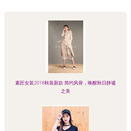
素匠女装2018秋装新款 简约风骨，唤醒秋日静谧
之美