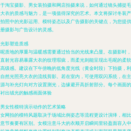
对于淘宝摄影、男女装拍摄和网店拍摄来说，如何通过镜头捕捉
呢大衣的质感与魅力，是一项值得深究的艺术。本文将探讨冬装
品拍照中的光影运用、模特姿态以及广告摄影的关键点，为您提
画册摄影与广告设计的灵感。
. 光影塑造质感
毛呢质地的厚重与温暖感需要通过恰当的光线来凸显。在摄影时
硬直射光容易暴露大衣的纹理瑕疵，而柔光则能呈现出毛呢的柔
与高级感。建议在下午傍晚的低角度光线（黄金时段）下拍摄，
用自然光照亮大衣的流线剪影。若在室内，可使用双闪系统，在
光源与补光灯向对方设置测光，边缘避开高折射部分。每个画面
映衬出绒光的触感画面体验
. 男女性模特演示动作的艺术策略
男女网拍的模特风题取决于场域比例姿态等流程更设计演绎，相
懒意节奏要有区别。女模注意斗大的衣顺开启瞬间里轻盈面容入