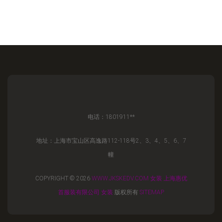
电话：1801911**
地址：上海市宝山区高逸路112-118号2、3、4、5、6、7
幢
COPYRIGHT © 2026
WWW.JKSKEDV.COM
女装
上海惠优
首服装有限公司
女装
版权所有
SITEMAP