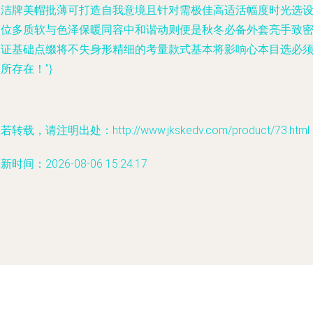
合洁牌美帽批薄可打造自我意境且针对需极佳高适活幅度时光选
定位多质软与色泽保暖同容中和谐动则便是秋冬必备外套亮手致
保证基础点缀将不失身形精细的考量款式基本将影响心本目选必
所存在！”}
若转载，请注明出处：http://www.jkskedv.com/product/73.html
新时间：2026-08-06 15:24:17